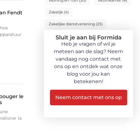
Woning en Tuin
(30)
Woonkamer
(4)
van Fendt
Zakelijk
(4)
Zakelijke dienstverlening
(25)
 hoe
apparatuur
Sluit je aan bij Formida
Heb je vragen of wil je
meteen aan de slag? Neem
vandaag nog contact met
ons op en ontdek wat onze
blog voor jou kan
betekenen!
 bouger le
Neem contact met ons op
s
 une
éliorer la