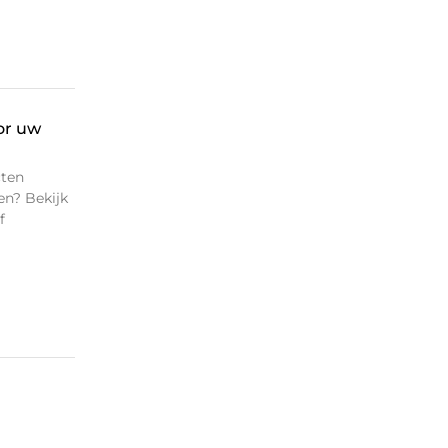
oor uw
cten
en? Bekijk
f