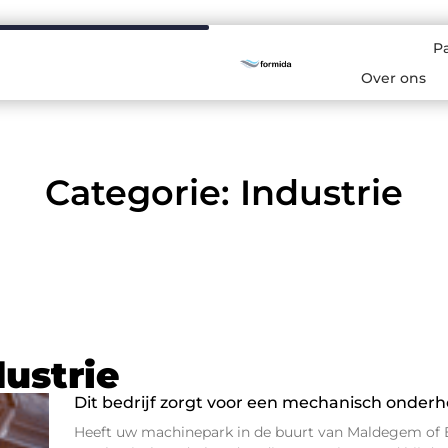
P
Over ons
Categorie: Industrie
dustrie
Dit bedrijf zorgt voor een mechanisch onder
Heeft uw machinepark in de buurt van Maldegem of 