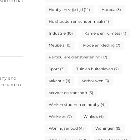
 worden dat
Hobby en vrije tijd
(14)
Horeca
(3)
Huishouden en schoonmaak
(4)
Industrie
(10)
Kamers en ruimtes
(4)
Meubels
(10)
Mode en Kleding
(7)
Particuliere dienstverlening
(17)
Sport
(3)
Tuin en buitenleven
(7)
pany and
Vakantie
(9)
Verbouwen
(5)
uce you to
Vervoer en transport
(5)
Werken studeren en hobby
(4)
Winkelen
(7)
Winkels
(6)
Woningaanbod
(4)
Woningen
(15)