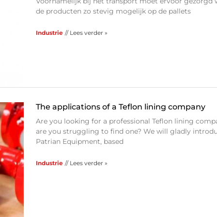
Voornamelijk bij het transport moet ervoor gezorgd
de producten zo stevig mogelijk op de pallets
Industrie
// Lees verder »
The applications of a Teflon lining company
Are you looking for a professional Teflon lining com
are you struggling to find one? We will gladly introd
Patrian Equipment, based
Industrie
// Lees verder »