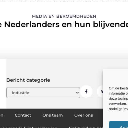
MEDIA EN BEROEMDHEDEN
 Nederlanders en hun blijvende
Bericht categorie
Om de beste
informatie 
deze techno
verwerken. 
nadelige in
en
Contact
Ons team
Over ons
Partners
Acc