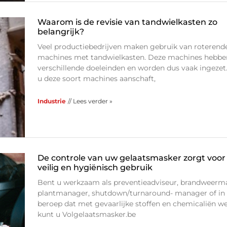
Waarom is de revisie van tandwielkasten zo
belangrijk?
Veel productiebedrijven maken gebruik van roterend
machines met tandwielkasten. Deze machines hebbe
verschillende doeleinden en worden dus vaak ingeze
u deze soort machines aanschaft,
Industrie
// Lees verder »
De controle van uw gelaatsmasker zorgt voor
veilig en hygiënisch gebruik
Bent u werkzaam als preventieadviseur, brandweerm
plantmanager, shutdown/turnaround- manager of in 
beroep dat met gevaarlijke stoffen en chemicaliën w
kunt u Volgelaatsmasker.be