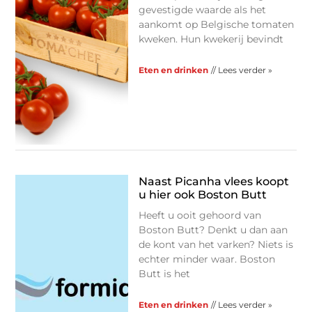
gevestigde waarde als het
aankomt op Belgische tomaten
kweken. Hun kwekerij bevindt
Eten en drinken
// Lees verder »
Naast Picanha vlees koopt
u hier ook Boston Butt
Heeft u ooit gehoord van
Boston Butt? Denkt u dan aan
de kont van het varken? Niets is
echter minder waar. Boston
Butt is het
Eten en drinken
// Lees verder »