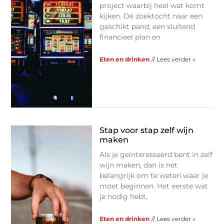
project waarbij heel wat komt
kijken. De zoektocht naar een
geschikt pand, een sluitend
financieel plan en
Eten en drinken
// Lees verder »
Stap voor stap zelf wijn
maken
Als je geïnteresseerd bent in zelf
wijn maken, dan is het
belangrijk om te weten waar je
moet beginnen. Het eerste wat
je nodig hebt,
Eten en drinken
// Lees verder »