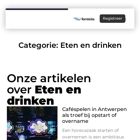
Registreer
Categorie: Eten en drinken
Onze artikelen
over
Eten en
drinken
Caféspelen in Antwerpen
als troef bij opstart of
overname
Een horecazaak starten of
overnemen is een ambitieus