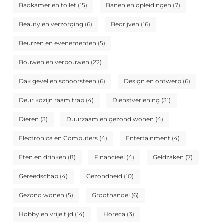
Badkamer en toilet
(15)
Banen en opleidingen
(7)
Beauty en verzorging
(6)
Bedrijven
(16)
Beurzen en evenementen
(5)
Bouwen en verbouwen
(22)
Dak gevel en schoorsteen
(6)
Design en ontwerp
(6)
Deur kozijn raam trap
(4)
Dienstverlening
(31)
Dieren
(3)
Duurzaam en gezond wonen
(4)
Electronica en Computers
(4)
Entertainment
(4)
Eten en drinken
(8)
Financieel
(4)
Geldzaken
(7)
Gereedschap
(4)
Gezondheid
(10)
Gezond wonen
(5)
Groothandel
(6)
Hobby en vrije tijd
(14)
Horeca
(3)