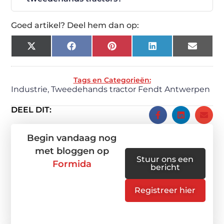
Goed artikel? Deel hem dan op:
X
Facebook
Pinterest
LinkedIn
Email
(Twitter)
Tags en Categorieën:
Industrie
,
Tweedehands tractor Fendt Antwerpen
DEEL DIT:
Begin vandaag nog
met bloggen op
Stuur ons een
Formida
bericht
Registreer hier