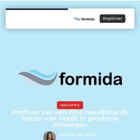
Registreer
INDUSTRIE
Profiteer van een fijne tweedehands
tractor van Fendt in provincie
Antwerpen
Sanne de Boer