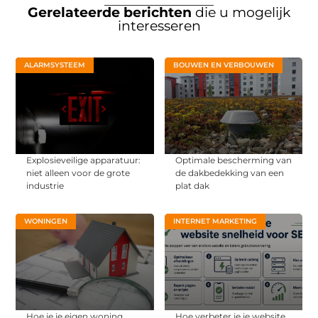
Gerelateerde berichten
die u mogelijk
interesseren
ALARMSYSTEEM
BOUWEN EN VERBOUWEN
Explosieveilige apparatuur:
Optimale bescherming van
niet alleen voor de grote
de dakbedekking van een
industrie
plat dak
WONINGEN
INTERNET MARKETING
Hoe je je eigen woning
Hoe verbeter je je website