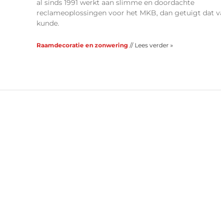
al sinds 1991 werkt aan slimme en doordachte
reclameoplossingen voor het MKB, dan getuigt dat v
kunde.
Raamdecoratie en zonwering
// Lees verder »