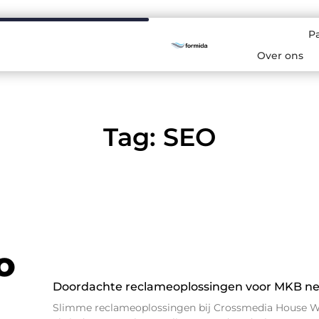
P
Over ons
Tag: SEO
O
Doordachte reclameoplossingen voor MKB n
Slimme reclameoplossingen bij Crossmedia House W