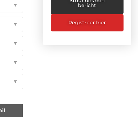
Stuur ons een
▼
bericht
Registreer hier
▼
▼
▼
▼
il