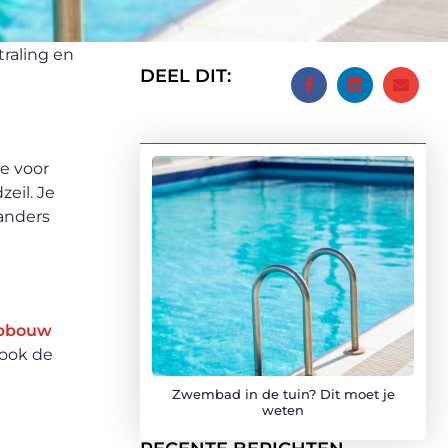
traling en
DEEL DIT:
je voor
eil. Je
 anders
pbouw
 ook de
Zwembad in de tuin? Dit moet je
weten