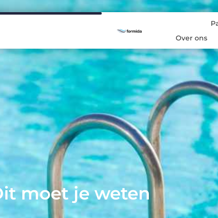
P
Over ons
it moet je weten