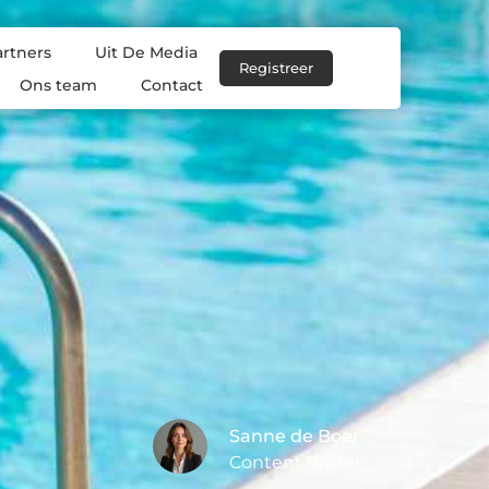
artners
Uit De Media
Registreer
Ons team
Contact
Sanne de Boer
Content Writer