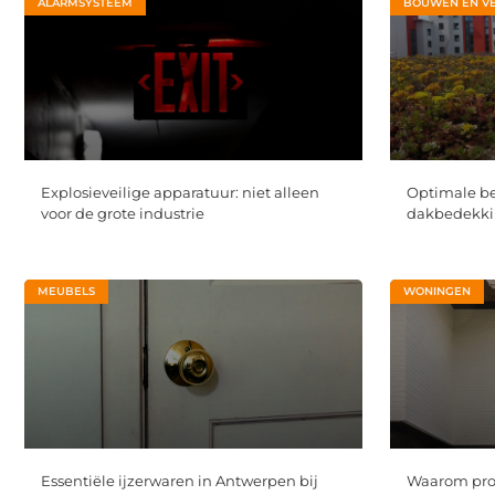
ALARMSYSTEEM
BOUWEN EN V
Explosieveilige apparatuur: niet alleen
Optimale b
voor de grote industrie
dakbedekkin
MEUBELS
WONINGEN
Essentiële ijzerwaren in Antwerpen bij
Waarom prof