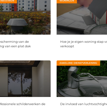
ERBOUWEN
WONINGEN
escherming van de
Hoe je je eigen woning stap v
g van een plat dak
verkoopt
ZAKELIJKE DIENSTVERLENING
essionele schilderwerken de
De invloed van luchtvochtigh