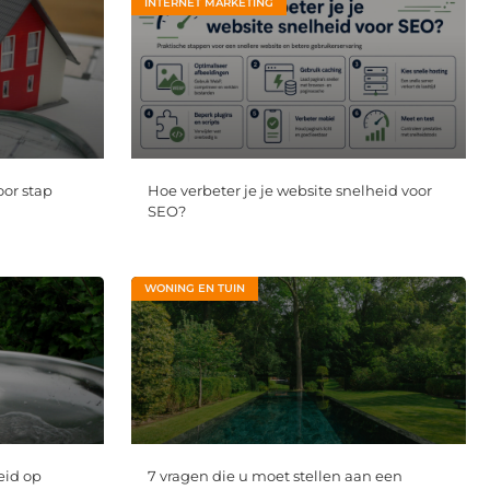
INTERNET MARKETING
oor stap
Hoe verbeter je je website snelheid voor
SEO?
WONING EN TUIN
eid op
7 vragen die u moet stellen aan een