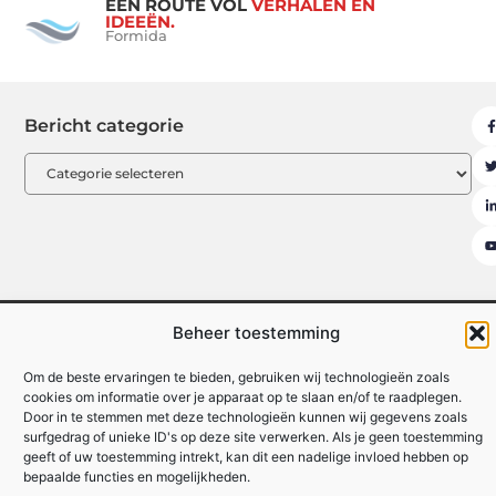
EEN ROUTE VOL
VERHALEN EN
IDEEËN.
Formida
Bericht categorie
Beheer toestemming
Uit De Media
Beroemdheden
Contact
Ons team
Over ons
Partners
Registreer
Website index
Om de beste ervaringen te bieden, gebruiken wij technologieën zoals
cookies om informatie over je apparaat op te slaan en/of te raadplegen.
Backlinks kopen: hoe je effectief en veilig je website kunt versterken
Door in te stemmen met deze technologieën kunnen wij gegevens zoals
surfgedrag of unieke ID's op deze site verwerken. Als je geen toestemming
Linkbuilding geld verdienen: zo maak je van links een inkomstenbron
geeft of uw toestemming intrekt, kan dit een nadelige invloed hebben op
bepaalde functies en mogelijkheden.