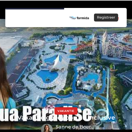
Registreer
VAKANTIE
Vakantie goedkoop all inclusive
Sanne de Boer