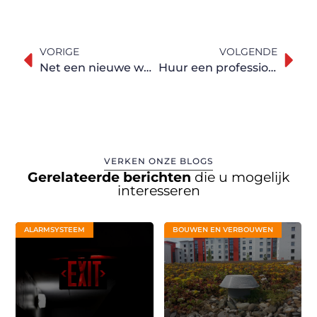
VORIGE
VOLGENDE
Net een nieuwe woning gekocht en is de badkamer aan renovatie toe?
Huur een professionele ladderlift van dit bedrijf nabij Deurne
VERKEN ONZE BLOGS
Gerelateerde berichten
die u mogelijk
interesseren
ALARMSYSTEEM
BOUWEN EN VERBOUWEN