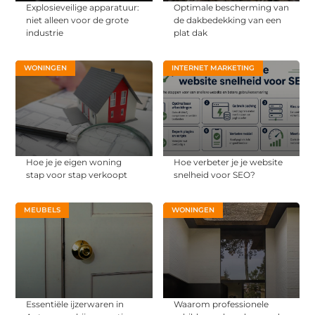
Explosieveilige apparatuur:
Optimale bescherming van
niet alleen voor de grote
de dakbedekking van een
industrie
plat dak
WONINGEN
INTERNET MARKETING
Hoe je je eigen woning
Hoe verbeter je je website
stap voor stap verkoopt
snelheid voor SEO?
MEUBELS
WONINGEN
Essentiële ijzerwaren in
Waarom professionele