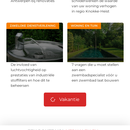
Antwerpen bij renovaties
schilderwerken de waarde
van uw woning verhogen
in regio Knokke-Heist
ZAKELIJKE DIENSTVERLENING
WONING EN TUIN
De invloed van
7 vragen die u moet stellen
luchtvochtigheid op
aan een
prestaties van industriële
zwembadspecialist vóór u
stoffilters en hoe dit te
een zwembad laat bouwen
beheersen
Vakantie