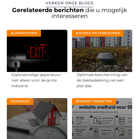
VERKEN ONZE BLOGS
Gerelateerde berichten
die u mogelijk
interesseren
ALARMSYSTEEM
BOUWEN EN VERBOUWEN
Explosieveilige apparatuur:
Optimale bescherming van
niet alleen voor de grote
de dakbedekking van een
industrie
plat dak
WONINGEN
INTERNET MARKETING