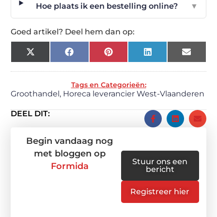
Hoe plaats ik een bestelling online?
▼
Goed artikel? Deel hem dan op:
X
Facebook
Pinterest
LinkedIn
Email
(Twitter)
Tags en Categorieën:
Groothandel
,
Horeca leverancier West-Vlaanderen
DEEL DIT:
Begin vandaag nog
met bloggen op
Stuur ons een
Formida
bericht
Registreer hier