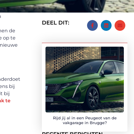
n
DEEL DIT:
emen de
e op te
 nieuwe
onderdoet
ns bij
 bij
ak te
Rijd jij al in een Peugeot van de
vakgarage in Brugge?