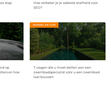
oor stap
Hoe verbeter je je website snelheid voor
SEO?
WONING EN TUIN
eid op
7 vragen die u moet stellen aan een
ilters en hoe
zwembadspecialist vóór u een zwembad
laat bouwen