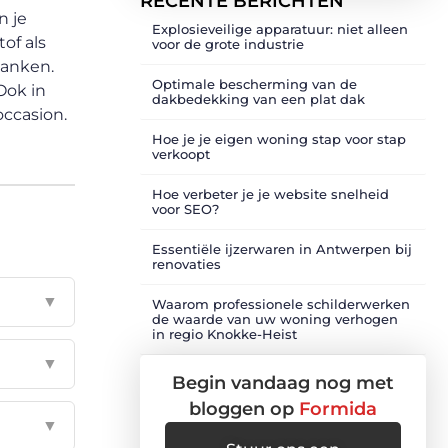
RECENTE BERICHTEN
n je
Explosieveilige apparatuur: niet alleen
of als
voor de grote industrie
tanken.
Optimale bescherming van de
Ook in
dakbedekking van een plat dak
occasion.
Hoe je je eigen woning stap voor stap
verkoopt
Hoe verbeter je je website snelheid
voor SEO?
Essentiële ijzerwaren in Antwerpen bij
renovaties
▼
Waarom professionele schilderwerken
de waarde van uw woning verhogen
in regio Knokke-Heist
▼
Begin vandaag nog met
bloggen op
Formida
▼