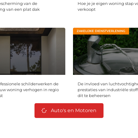
escherming van de
Hoe je je eigen woning stap v
g van een plat dak
verkoopt
ZAKELIJKE DIENSTVERLENING
essionele schilderwerken de
De invloed van luchtvochtigh
uw woning verhogen in regio
prestaties van industriële stoff
st
dit te beheersen
Auto's en Motoren