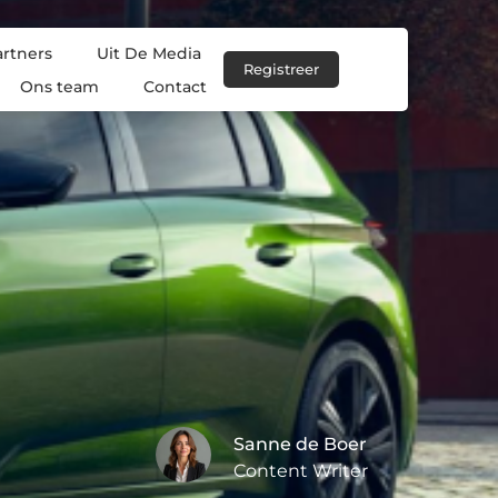
artners
Uit De Media
Registreer
Ons team
Contact
Sanne de Boer
Content Writer