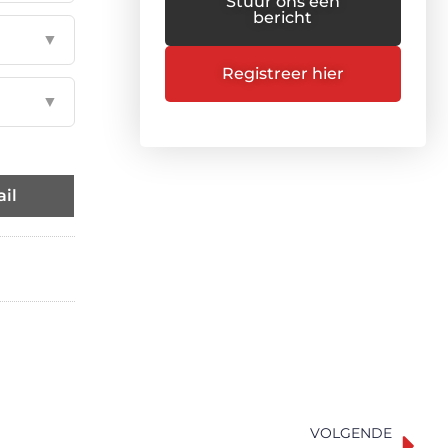
Stuur ons een
bericht
▼
Registreer hier
▼
il
VOLGENDE