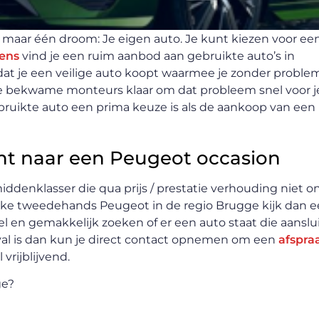
ijk maar één droom: Je eigen auto. Je kunt kiezen voor ee
rens
vind je een ruim aanbod aan gebruikte auto’s in
e dat je een veilige auto koopt waarmee je zonder probl
de bekwame monteurs klaar om dat probleem snel voor j
uikte auto een prima keuze is als de aankoop van een
nt naar een Peugeot occasion
iddenklasser die qua prijs / prestatie verhouding niet 
uke tweedehands Peugeot in de regio Brugge kijk dan ee
 en gemakkelijk zoeken of er een auto staat die aansluit
al is dan kun je direct contact opnemen om een
afspra
 vrijblijvend.