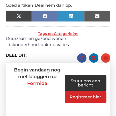
Goed artikel? Deel hem dan op:
X
Facebook
LinkedIn
Email
(Twitter)
Tags en Categorieën:
Duurzaam en gezond wonen
,
dakonderhoud
,
dakreparaties
DEEL DIT:
Begin vandaag nog
met bloggen op
Stuur ons een
Formida
bericht
Registreer hier