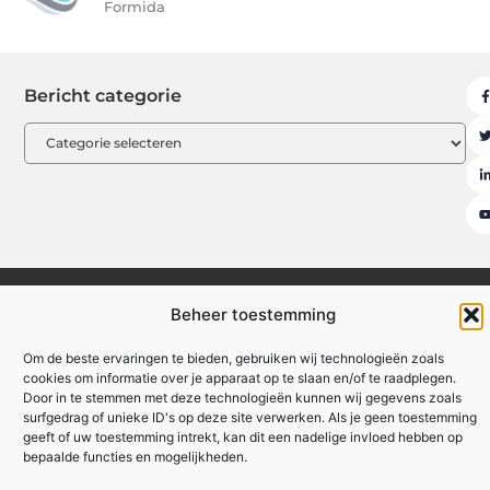
Formida
Bericht categorie
Uit De Media
Beroemdheden
Contact
Ons team
Over ons
Beheer toestemming
Partners
Registreer
Website index
Om de beste ervaringen te bieden, gebruiken wij technologieën zoals
Backlinks kopen: hoe je effectief en veilig je website kunt versterken
cookies om informatie over je apparaat op te slaan en/of te raadplegen.
Door in te stemmen met deze technologieën kunnen wij gegevens zoals
Linkbuilding geld verdienen: zo maak je van links een inkomstenbron
surfgedrag of unieke ID's op deze site verwerken. Als je geen toestemming
geeft of uw toestemming intrekt, kan dit een nadelige invloed hebben op
bepaalde functies en mogelijkheden.
www.formida.be
All Rights Reserved © 2025