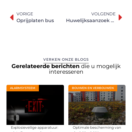
VORIGE
VOLGENDE
Oprijplaten bus
Huwelijksaanzoek plannen? Dit mag je niet vergeten
VERKEN ONZE BLOGS
Gerelateerde berichten
die u mogelijk
interesseren
ALARMSYSTEEM
BOUWEN EN VERBOUWEN
Explosieveilige apparatuur:
Optimale bescherming van