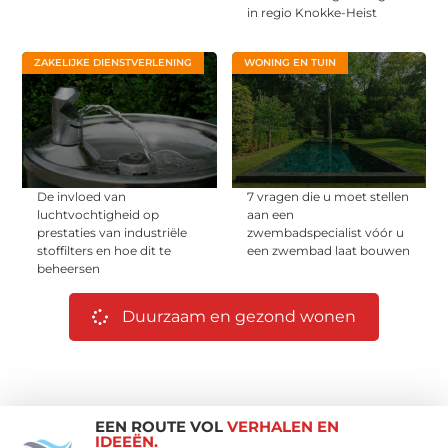
in regio Knokke-Heist
ZAKELIJKE DIENSTVERLENING
WONING EN TUIN
De invloed van
7 vragen die u moet stellen
luchtvochtigheid op
aan een
prestaties van industriële
zwembadspecialist vóór u
stoffilters en hoe dit te
een zwembad laat bouwen
beheersen
Duurzaam en gezond wonen
EEN ROUTE VOL
VERHALEN EN
IDEEËN.