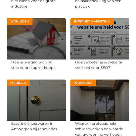
niet alleen voor de grote
de dakbedekking van een
industrie
plat dak
WONINGEN
INTERNET MARKETING
Hoe je je eigen woning
Hoe verbeter je je website
stap voor stap verkoopt
snelheid voor SEO?
MEUBELS
WONINGEN
Essentiële ijzerwaren in
Waarom professionele
Antwerpen bij renovaties
schilderwerken de waarde
van uw woning verhogen