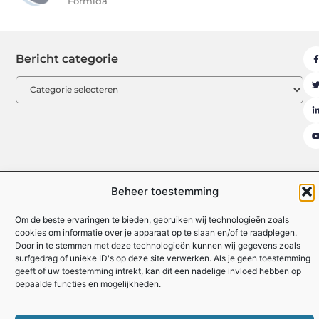
Formida
Bericht categorie
Beheer toestemming
Uit De Media
Beroemdheden
Contact
Ons team
Over ons
Partners
Registreer
Website index
Om de beste ervaringen te bieden, gebruiken wij technologieën zoals
cookies om informatie over je apparaat op te slaan en/of te raadplegen.
Backlinks kopen: hoe je effectief en veilig je website kunt versterken
Door in te stemmen met deze technologieën kunnen wij gegevens zoals
surfgedrag of unieke ID's op deze site verwerken. Als je geen toestemming
Linkbuilding geld verdienen: zo maak je van links een inkomstenbron
geeft of uw toestemming intrekt, kan dit een nadelige invloed hebben op
bepaalde functies en mogelijkheden.
www.formida.be
All Rights Reserved © 2025