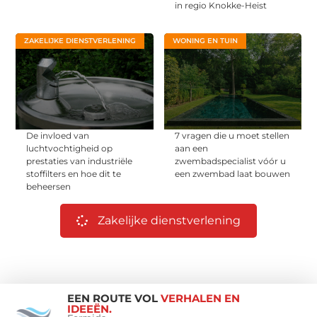
in regio Knokke-Heist
ZAKELIJKE DIENSTVERLENING
WONING EN TUIN
De invloed van
7 vragen die u moet stellen
luchtvochtigheid op
aan een
prestaties van industriële
zwembadspecialist vóór u
stoffilters en hoe dit te
een zwembad laat bouwen
beheersen
Zakelijke dienstverlening
EEN ROUTE VOL
VERHALEN EN
IDEEËN.