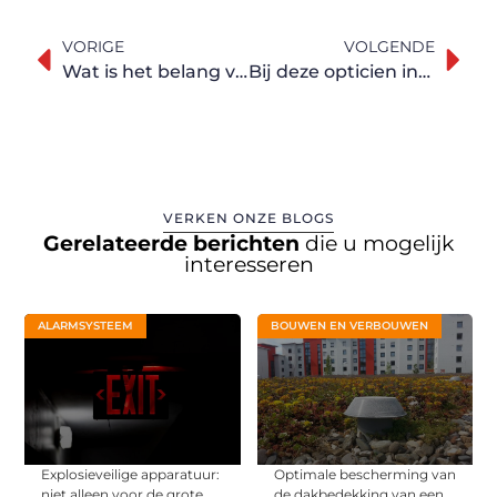
VORIGE
VOLGENDE
Wat is het belang van bouwhekken?
Bij deze opticien in Antwerpen ben je in de beste handen
VERKEN ONZE BLOGS
Gerelateerde berichten
die u mogelijk
interesseren
ALARMSYSTEEM
BOUWEN EN VERBOUWEN
Explosieveilige apparatuur:
Optimale bescherming van
niet alleen voor de grote
de dakbedekking van een