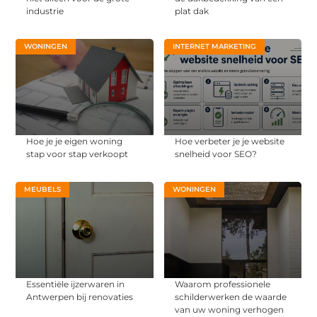
industrie
plat dak
WONINGEN
INTERNET MARKETING
Hoe je je eigen woning
Hoe verbeter je je website
stap voor stap verkoopt
snelheid voor SEO?
MEUBELS
WONINGEN
Essentiële ijzerwaren in
Waarom professionele
Antwerpen bij renovaties
schilderwerken de waarde
van uw woning verhogen