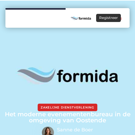
Registreer
ZAKELIJKE DIENSTVERLENING
Het moderne evenementenbureau in de
omgeving van Oostende
Sanne de Boer