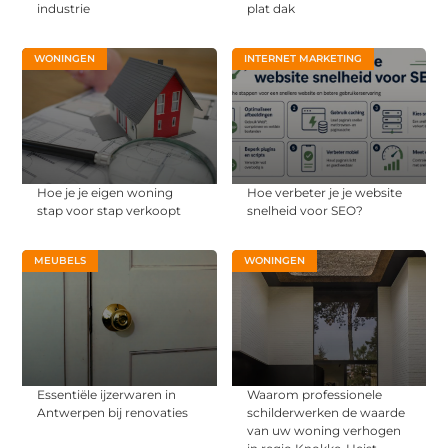
industrie
plat dak
WONINGEN
INTERNET MARKETING
Hoe je je eigen woning
Hoe verbeter je je website
stap voor stap verkoopt
snelheid voor SEO?
MEUBELS
WONINGEN
Essentiële ijzerwaren in
Waarom professionele
Antwerpen bij renovaties
schilderwerken de waarde
van uw woning verhogen