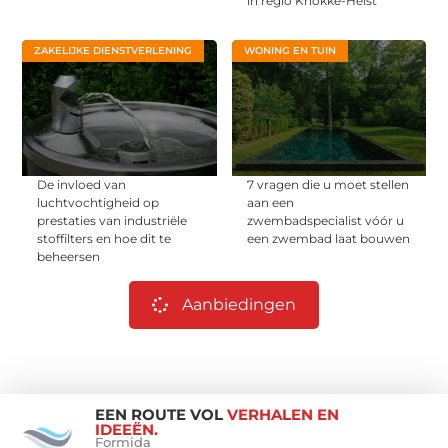
in regio Knokke-Heist
ZAKELIJKE DIENSTVERLENING
WONING EN TUIN
De invloed van
7 vragen die u moet stellen
luchtvochtigheid op
aan een
prestaties van industriële
zwembadspecialist vóór u
stoffilters en hoe dit te
een zwembad laat bouwen
beheersen
Aanbiedingen
EEN ROUTE VOL
VERHALEN EN
IDEEËN.
Formida