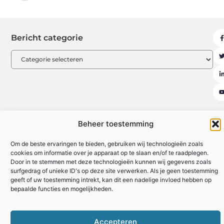
Bericht categorie
Beheer toestemming
Uit De Media
Beroemdheden
Contact
Ons team
Over ons
Om de beste ervaringen te bieden, gebruiken wij technologieën zoals
Partners
Registreer
Website index
cookies om informatie over je apparaat op te slaan en/of te raadplegen.
Door in te stemmen met deze technologieën kunnen wij gegevens zoals
Backlinks kopen: hoe je effectief en veilig je website kunt versterken
surfgedrag of unieke ID's op deze site verwerken. Als je geen toestemming
Linkbuilding geld verdienen: zo maak je van links een inkomstenbron
geeft of uw toestemming intrekt, kan dit een nadelige invloed hebben op
bepaalde functies en mogelijkheden.
www.formida.be
All Rights Reserved © 2025
Accepteren