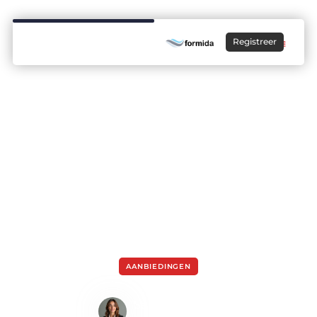
Registreer
AANBIEDINGEN
Jouw radiozender op vakantie
Sanne de Boer