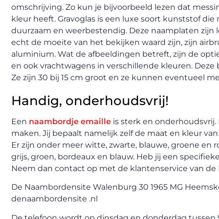
omschrijving. Zo kun je bijvoorbeeld lezen dat messi
kleur heeft. Gravoglas is een luxe soort kunststof di
duurzaam en weerbestendig. Deze naamplaten zijn l
echt de moeite van het bekijken waard zijn, zijn ai
aluminium. Wat de afbeeldingen betreft, zijn de opti
en ook vrachtwagens in verschillende kleuren. Dez
Ze zijn 30 bij 15 cm groot en ze kunnen eventueel m
Handig, onderhoudsvrij!
Een
naambordje emaille
is sterk en onderhoudsvrij.
maken. Jij bepaalt namelijk zelf de maat en kleur van d
Er zijn onder meer witte, zwarte, blauwe, groene en
grijs, groen, bordeaux en blauw. Heb jij een specifie
Neem dan contact op met de klantenservice van de 
De Naambordensite Walenburg 30 1965 MG Heemsker
denaambordensite .nl
De telefoon wordt op dinsdag en donderdag tussen 9