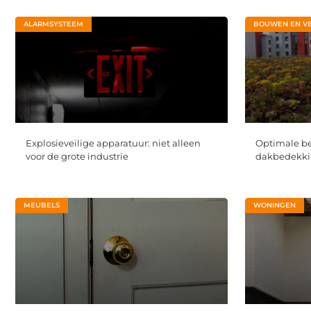
ALARMSYSTEEM
BOUWEN EN V
Explosieveilige apparatuur: niet alleen
Optimale b
voor de grote industrie
dakbedekkin
MEUBELS
WONINGEN