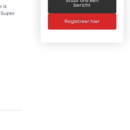
Stuur ons een
bericht
 is
. Super
Registreer hier