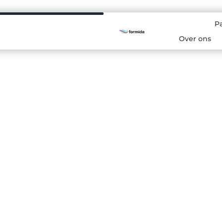
P
Over ons
estel je bij de