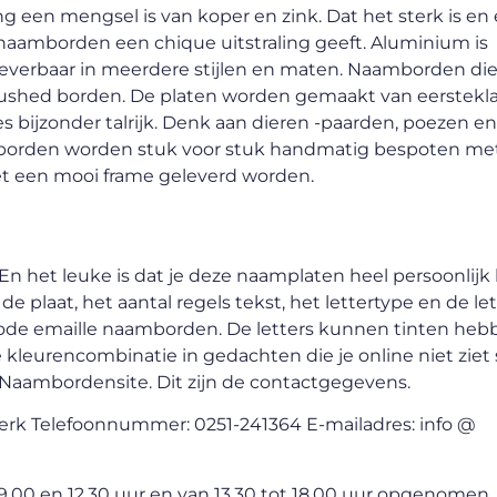
ng een mengsel is van koper en zink. Dat het sterk is en
e naamborden een chique uitstraling geeft. Aluminium is
everbaar in meerdere stijlen en maten. Naamborden di
rbrushed borden. De platen worden gemaakt van eerstekl
es bijzonder talrijk. Denk aan dieren -paarden, poezen 
e borden worden stuk voor stuk handmatig bespoten met
et een mooi frame geleverd worden.
 En het leuke is dat je deze naamplaten heel persoonlijk
e plaat, het aantal regels tekst, het lettertype en de let
 rode emaille naamborden. De letters kunnen tinten heb
ke kleurencombinatie in gedachten die je online niet ziet
Naambordensite. Dit zijn de contactgegevens.
k Telefoonnummer: 0251-241364 E-mailadres: info @
.00 en 12.30 uur en van 13.30 tot 18.00 uur opgenomen.