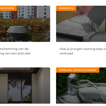
ERBOUWEN
WONINGEN
escherming van de
Hoe je je eigen woning stap v
g van een plat dak
verkoopt
ZAKELIJKE DIENSTVERLENING