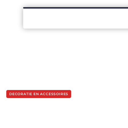
DECORATIE EN ACCESSOIRES
Een modern naambord b
Naambordensite