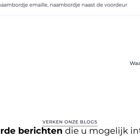
naambordje emaille
,
naambordje naast de voordeur
Waa
VERKEN ONZE BLOGS
erde berichten
die u mogelijk i