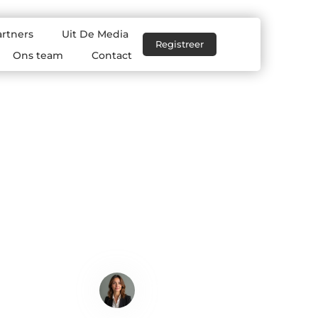
artners
Uit De Media
Registreer
Ons team
Contact
Sanne de Boer
Content Writer