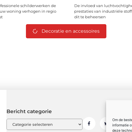
essionele schilderwerken de
De invloed van luchtvochtigh
uw woning verhogen in regio
prestaties van industriële stoff
st
dit te beheersen
Decoratie en accessoires
Bericht categorie
Om de beste
informatie 
deze techno