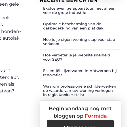
RECENTE BERICHTEN
 een gele
Explosieveilige apparatuur: niet alleen
voor de grote industrie
e ook
Optimale bescherming van de
as
dakbedekking van een plat dak
en honden-
 autolak.
Hoe je je eigen woning stap voor stap
verkoopt
Hoe verbeter je je website snelheid
voor SEO?
 kunt
Essentiële ijzerwaren in Antwerpen bij
renovaties
terkleur.
ben als
Waarom professionele schilderwerken
 staan?
de waarde van uw woning verhogen
in regio Knokke-Heist
Begin vandaag nog met
bloggen op
Formida