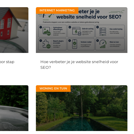
INTERNET MARKETING
oor stap
Hoe verbeter je je website snelheid voor
SEO?
WONING EN TUIN