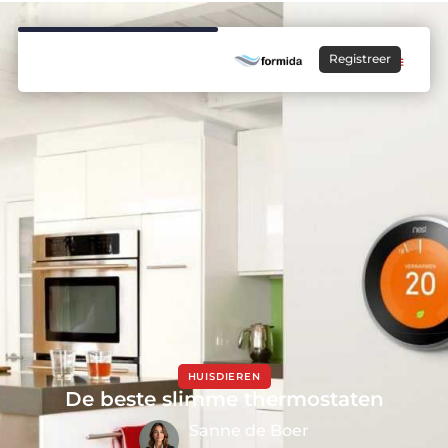
Registreer
HUISDIEREN
De beste slimme thermostaten
Sanne de Boer