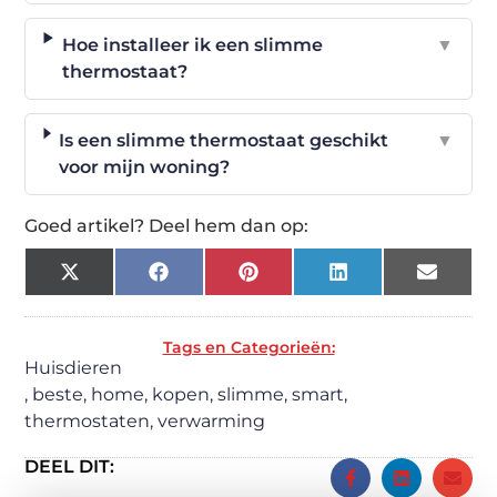
Hoe installeer ik een slimme
▼
thermostaat?
Is een slimme thermostaat geschikt
▼
voor mijn woning?
Goed artikel? Deel hem dan op:
X
Facebook
Pinterest
LinkedIn
Email
(Twitter)
Tags en Categorieën:
Huisdieren
,
beste
,
home
,
kopen
,
slimme
,
smart
,
thermostaten
,
verwarming
DEEL DIT: