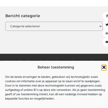
Bericht categorie
Uit De Media
Beroemdheden
Contact
Ons team
Over ons
Beheer toestemming
Partners
Registreer
Website index
Backlinks kopen: hoe je effectief en veilig je website kunt versterken
Om de beste ervaringen te bieden, gebruiken wij technologieën zoals
cookies om informatie over je apparaat op te slaan en/of te raadplegen.
Linkbuilding geld verdienen: zo maak je van links een inkomstenbron
Door in te stemmen met deze technologieën kunnen wij gegevens zoals
surfgedrag of unieke ID's op deze site verwerken. Als je geen toestemming
geeft of uw toestemming intrekt, kan dit een nadelige invloed hebben op
bepaalde functies en mogelijkheden.
www.formida.be
All Rights Reserved © 2025