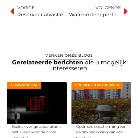
VORIGE
VOLGENDE
Reserveer alvast een parkeerplaats voor uw vakantie vanaf Luchthaven Zaventem
Waarom leer perfect is voor een laptoptas
VERKEN ONZE BLOGS
Gerelateerde berichten
die u mogelijk
interesseren
ALARMSYSTEEM
BOUWEN EN VERBOUWEN
Explosieveilige apparatuur:
Optimale bescherming van
niet alleen voor de grote
de dakbedekking van een
industrie
plat dak