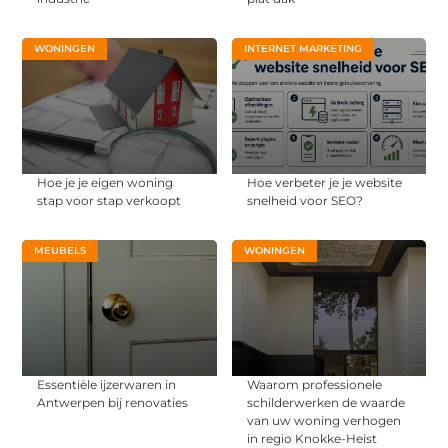
WONINGEN
INTERNET MARKETING
Hoe je je eigen woning
Hoe verbeter je je website
stap voor stap verkoopt
snelheid voor SEO?
MEUBELS
WONINGEN
Essentiële ijzerwaren in
Waarom professionele
Antwerpen bij renovaties
schilderwerken de waarde
van uw woning verhogen
in regio Knokke-Heist