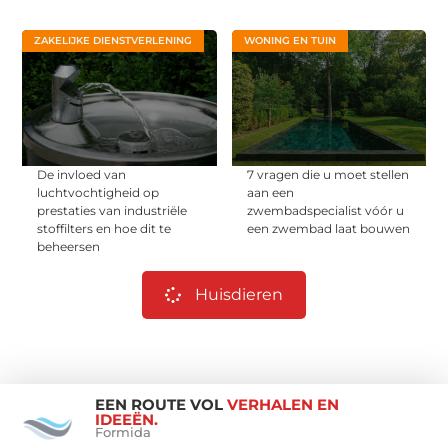
ZAKELIJKE DIENSTVERLENING
WONING EN TUIN
De invloed van
7 vragen die u moet stellen
luchtvochtigheid op
aan een
prestaties van industriële
zwembadspecialist vóór u
stoffilters en hoe dit te
een zwembad laat bouwen
beheersen
Huisdieren
EEN ROUTE VOL
VERHALEN EN
IDEEËN.
Formida