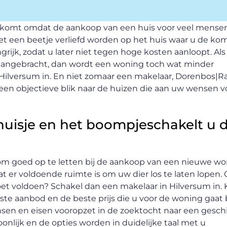
 komt omdat de aankoop van een huis voor veel mense
oet een beetje verliefd worden op het huis waar u de k
grijk, zodat u later niet tegen hoge kosten aanloopt. Al
ng aangebracht, dan wordt een woning toch wat minder
 Hilversum in. En niet zomaar een makelaar, Dorenbos|R
t een objectieve blik naar de huizen die aan uw wensen v
t huisje en het boompjeschakelt u 
k om goed op te letten bij de aankoop van een nieuwe wo
at er voldoende ruimte is om uw dier los te laten lopen. 
t voldoen? Schakel dan een makelaar in Hilversum in. K
ste aanbod en de beste prijs die u voor de woning gaat 
sen en eisen vooropzet in de zoektocht naar een gesch
onlijk en de opties worden in duidelijke taal met u