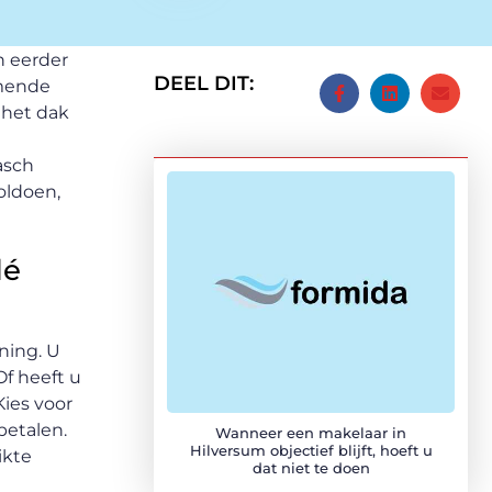
n eerder
DEEL DIT:
omende
s het dak
asch
oldoen,
dé
ning. U
Of heeft u
ies voor
betalen.
Wanneer een makelaar in
Hilversum objectief blijft, hoeft u
ikte
dat niet te doen