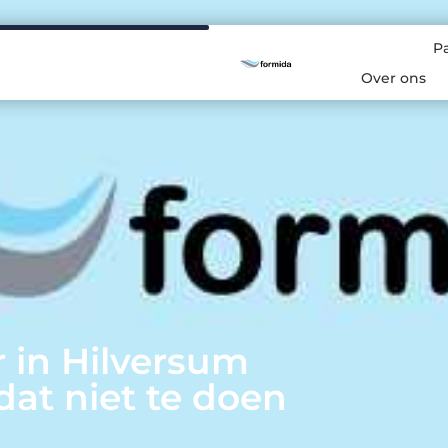
P
Over ons
 in Hilversum
 dat niet te doen