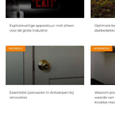
Explosieveilige apparatuur: niet alleen
Optimale b
voor de grote industrie
dakbedekkin
MEUBELS
WONINGEN
Essentiële ijzerwaren in Antwerpen bij
Waarom prof
renovaties
waarde van 
Knokke-Hei