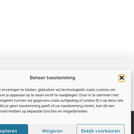
Beheer toestemming
 ervaringen te bieden, gebruiken wij technologieën zoals cookies om
over je apparaat op te slaan en/of te raadplegen. Door in te stemmen met
logieën kunnen wij gegevens zoals surfgedrag of unieke ID's op deze site
Als je geen toestemming geeft of uw toestemming intrekt, kan dit een
vloed hebben op bepaalde functies en mogelijkheden.
Registreer
Website index
epteren
Weigeren
Bekijk voorkeuren
: zo maak je van links een inkomstenbron