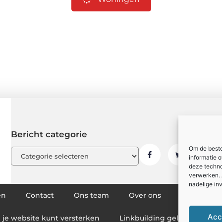
Bericht categorie
Om de beste
informatie 
deze techno
verwerken. 
nadelige in
en
Contact
Ons team
Over ons
Partners
Acc
g je website kunt versterken
Linkbuilding geld verdienen