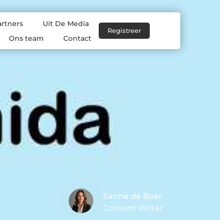
artners
Uit De Media
Registreer
Ons team
Contact
Sanne de Boer
Content Writer