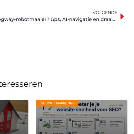
VOLGENDE
Waarom kiezen voor een Segway-robotmaaier? Gps, AI-navigatie en draadloos maaien
nteresseren
INTERNET MARKETING