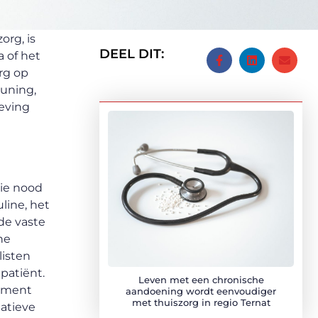
rg, is
DEEL DIT:
a of het
rg op
euning,
eving
ie nood
line, het
de vaste
he
listen
patiënt.
Leven met een chronische
moment
aandoening wordt eenvoudiger
met thuiszorg in regio Ternat
iatieve