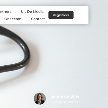
artners
Uit De Media
Registreer
Ons team
Contact
Sanne de Boer
Content Writer