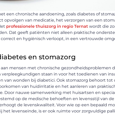
t een chronische aandoening, zoals diabetes of stomazo
rect opvolgen van medicatie, het verzorgen van een stom
Met
professionele thuiszorg in regio Ternat
wordt die zo
den. Dat geeft patiënten niet alleen praktische onderst
correct en hygiënisch verloopt, in een vertrouwde omg
 diabetes en stomazorg
rg aan mensen met chronische gezondheidsproblemen d
verpleegkundigen staan in voor het toedienen van insu
n van wonden bij diabetici. Ook stomazorg behoort tot 
oorkomen van huidirritatie en het aanleren van praktisc
ne. Door nauwe samenwerking met huisartsen en specia
estemd op de medische behoeften en levensstijl van de 
erhoogt de levenskwaliteit. Voor wie op een bepaald 
 het levenseinde, is er ook ruimte voor zorgvuldige pall