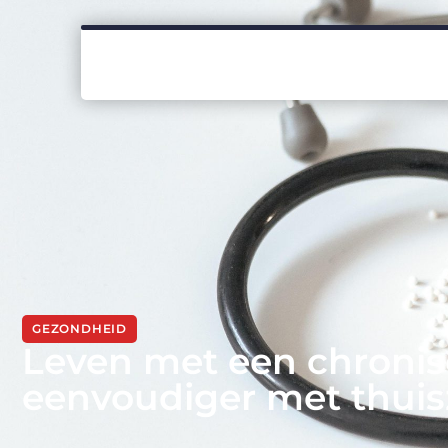
GEZONDHEID
Leven met een chroni
eenvoudiger met thuisz