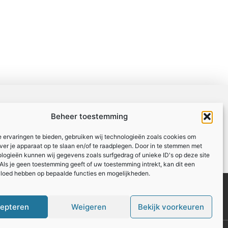
Beheer toestemming
 ervaringen te bieden, gebruiken wij technologieën zoals cookies om
over je apparaat op te slaan en/of te raadplegen. Door in te stemmen met
logieën kunnen wij gegevens zoals surfgedrag of unieke ID's op deze site
Als je geen toestemming geeft of uw toestemming intrekt, kan dit een
vloed hebben op bepaalde functies en mogelijkheden.
Registreer
Website index
epteren
Weigeren
Bekijk voorkeuren
: zo maak je van links een inkomstenbron