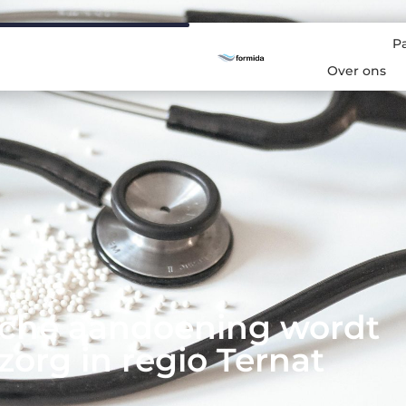
P
Over ons
sche aandoening wordt
org in regio Ternat