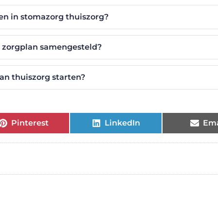
en in stomazorg thuiszorg?
 zorgplan samengesteld?
an thuiszorg starten?
Pinterest
LinkedIn
Ema