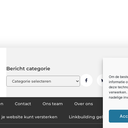
Bericht categorie
Om de beste
informatie 
deze techno
verwerken. 
nadelige in
en
Contact
Ons team
Over ons
Partners
Acc
g je website kunt versterken
Linkbuilding geld verdienen