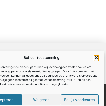
Beheer toestemming
 ervaringen te bieden, gebruiken wij technologieën zoals cookies om
over je apparaat op te slaan en/of te raadplegen. Door in te stemmen met
logieën kunnen wij gegevens zoals surfgedrag of unieke ID's op deze site
Als je geen toestemming geeft of uw toestemming intrekt, kan dit een
vloed hebben op bepaalde functies en mogelijkheden.
Registreer
Website index
epteren
Weigeren
Bekijk voorkeuren
: zo maak je van links een inkomstenbron