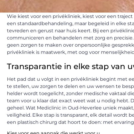
Wie kiest voor een privékliniek, kiest voor een trajec
een standaardbehandeling, maar begeleid in elke s
tevreden en gerust naar huis keert. Bij een privéklinie
communiceren en behandelen met zorg en precisie. Hie
geen zorgen te maken over onpersoonlijke gesprekke
privékliniek is maatwerk, met oog voor menselijkheid
Transparantie in elke stap van
Het pad dat u volgt in een privékliniek begint met e
te stellen, uw zorgen te delen en uw wensen te besp
helder wordt toegelicht, zonder medische vaktaal die
team voor u klaar dat exact weet wat u nodig hebt. D
geheel. Wat Mediclinic in Oud-Heverlee uniek maakt
veiligheid. Elke stap is transparant, elk detail wordt
een plastisch chirurg dat hoort te doen: met ervarin
Kies voor een aanpak die werkt voor u