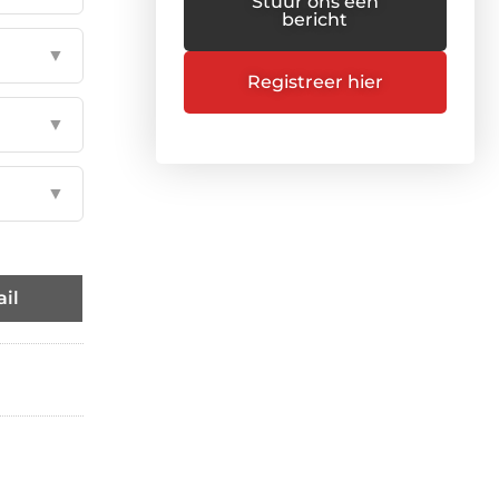
Stuur ons een
bericht
▼
Registreer hier
▼
▼
il