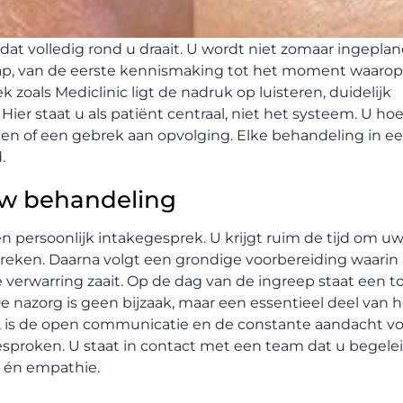
t dat volledig rond u draait. U wordt niet zomaar ingepla
tap, van de eerste kennismaking tot het moment waarop
k zoals Mediclinic ligt de nadruk op luisteren, duidelijk
r staat u als patiënt centraal, niet het systeem. U hoe
n of een gebrek aan opvolging. Elke behandeling in e
.
 uw behandeling
en persoonlijk intakegesprek. U krijgt ruim de tijd om u
reken. Daarna volgt een grondige voorbereiding waarin 
 verwarring zaait. Op de dag van de ingreep staat een 
e nazorg is geen bijzaak, maar een essentieel deel van h
, is de open communicatie en de constante aandacht v
 besproken. U staat in contact met een team dat u begelei
g én empathie.