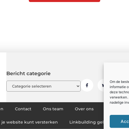
Bericht categorie
Om de beste
informatie 
deze techno
verwerken. 
nadelige in
en
Contact
Ons team
Over ons
Partners
Acc
g je website kunt versterken
Linkbuilding geld verdienen