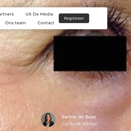
artners
Uit De Media
Registreer
Ons team
Contact
Sanne de Boer
Content Writer