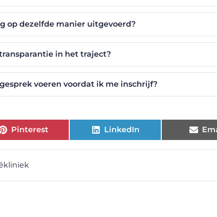
g op dezelfde manier uitgevoerd?
transparantie in het traject?
d gesprek voeren voordat ik me inschrijf?
Pinterest
LinkedIn
Ema
ékliniek