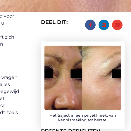
nd voor
DEEL DIT:
 u
ft zich
en
w vragen
alles
toegewijd
et
oor
dt zoals
Het traject in een privékliniek: van
kennismaking tot herstel