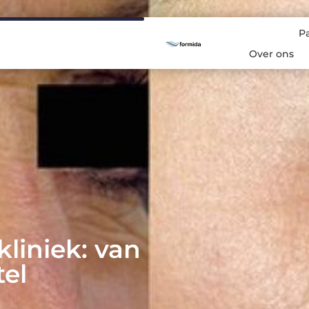
P
Over ons
kliniek: van
tel