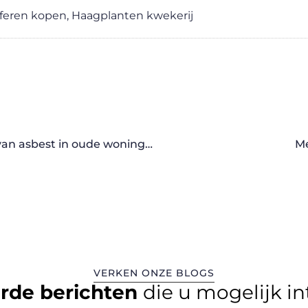
feren kopen
,
Haagplanten kwekerij
De rol van een asbestexpert bij het detecteren van asbest in oude woningen
Me
VERKEN ONZE BLOGS
erde berichten
die u mogelijk i