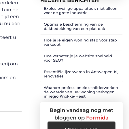
RECENTE BERICHTEN
oordelen
Explosieveilige apparatuur: niet alleen
 tuin het
voor de grote industrie
 tijd een
f u nu een
Optimale bescherming van de
dakbedekking van een plat dak
teert u
Hoe je je eigen woning stap voor stap
verkoopt
Hoe verbeter je je website snelheid
voor SEO?
kerij om
Essentiële ijzerwaren in Antwerpen bij
renovaties
room en
Waarom professionele schilderwerken
de waarde van uw woning verhogen
in regio Knokke-Heist
Begin vandaag nog met
bloggen op
Formida