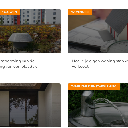
ERBOUWEN
WONINGEN
escherming van de
Hoe je je eigen woning stap v
g van een plat dak
verkoopt
ZAKELIJKE DIENSTVERLENING