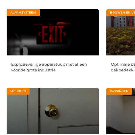
ALARMSYSTEEM
BOUWEN EN V
Explosieveilige apparatuur: niet alleen
Optimale b
voor de grote industrie
dakbedekkin
MEUBELS
WONINGEN