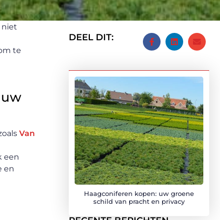
 niet
DEEL DIT:
om te
e
 uw
zoals
Van
k een
e en
Haagconiferen kopen: uw groene
schild van pracht en privacy