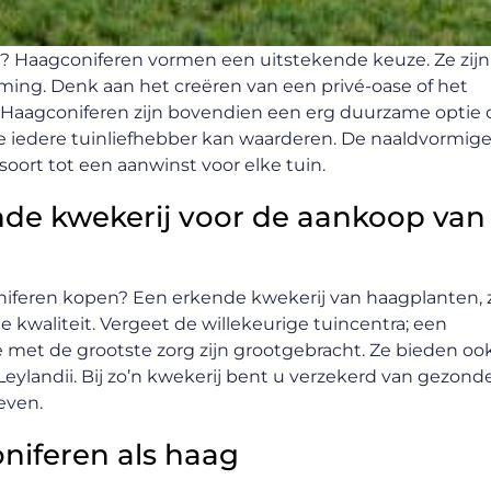
n? Haagconiferen vormen een uitstekende keuze. Ze zijn
ming. Denk aan het creëren van een privé-oase of het
Haagconiferen zijn bovendien een erg duurzame optie 
e iedere tuinliefhebber kan waarderen. De naaldvormig
ort tot een aanwinst voor elke tuin.
de kwekerij voor de aankoop van
niferen kopen? Een erkende kwekerij van haagplanten, 
e kwaliteit. Vergeet de willekeurige tuincentra; een
e met de grootste zorg zijn grootgebracht. Ze bieden oo
Leylandii. Bij zo’n kwekerij bent u verzekerd van gezond
even.
niferen als haag