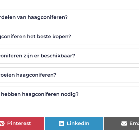
ordelen van haagconiferen?
gconiferen het beste kopen?
oniferen zijn er beschikbaar?
roeien haagconiferen?
 hebben haagconiferen nodig?
Pinterest
LinkedIn
Ema