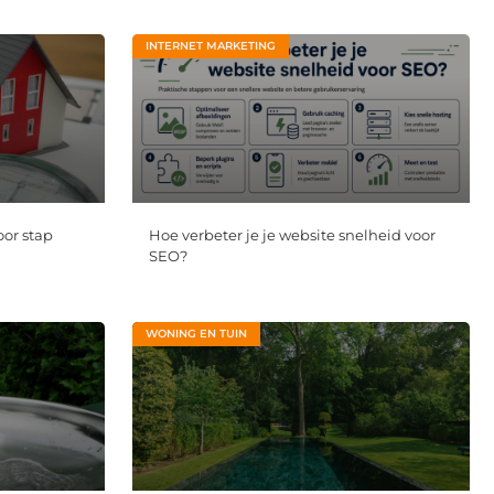
INTERNET MARKETING
oor stap
Hoe verbeter je je website snelheid voor
SEO?
WONING EN TUIN