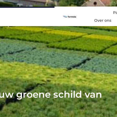
P
Over ons
uw groene schild van