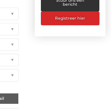
Stuur ons een
bericht
▼
Registreer hier
▼
▼
▼
▼
il